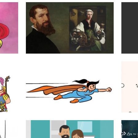
Maarten van Heemskerck
Superseva