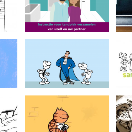
GGD Amsterdam
Ontslagadvocaat
Heinz