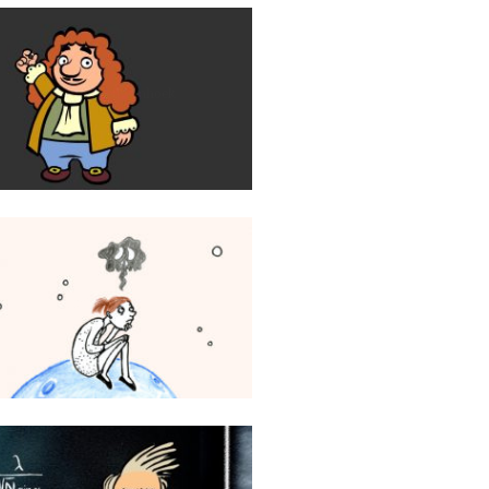
Antoni van Leeuwenhoek
Stichting 113