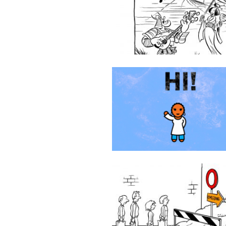
Floris in Japan
Zawadi Smartlove
AGIV animatie