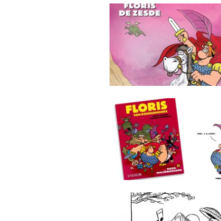
Floris de zesde
Meer Maliënkolder