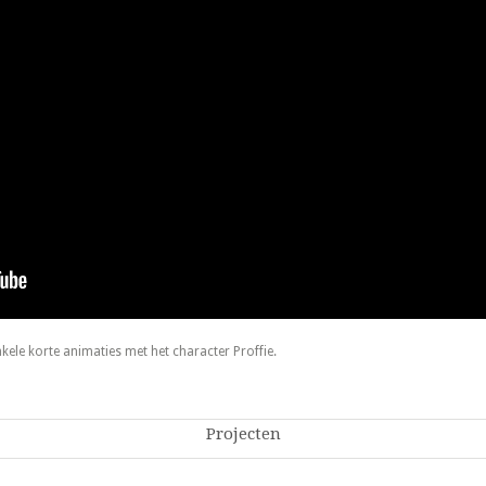
le korte animaties met het character Proffie.
Projecten