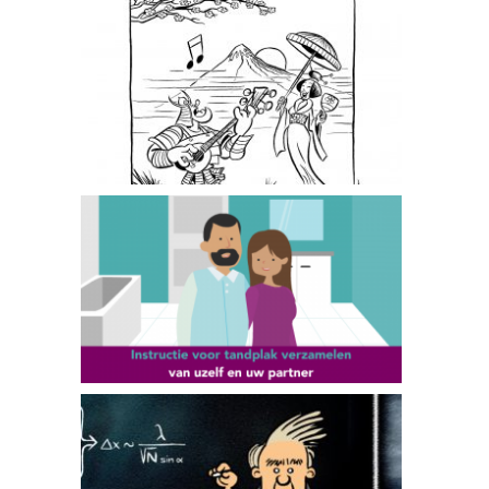
Floris in Japan
GGD Amsterdam
TU Delft