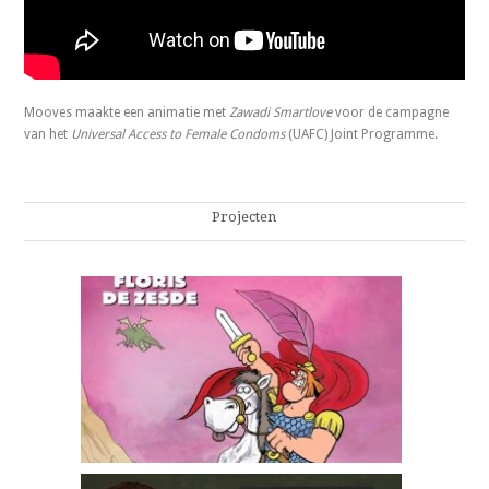
Mooves maakte een animatie met
Zawadi Smartlove
voor de campagne
van het
Universal Access to Female Condoms
(UAFC) Joint Programme.
Projecten
Floris de zesde