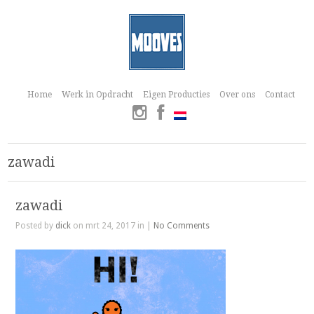
Home
Werk in Opdracht
Eigen Producties
Over ons
Contact
zawadi
zawadi
Posted by
dick
on mrt 24, 2017 in |
No Comments