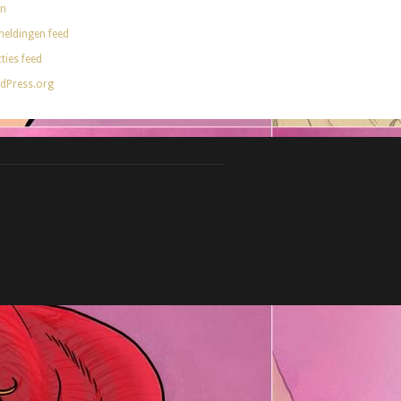
in
eldingen feed
ties feed
dPress.org