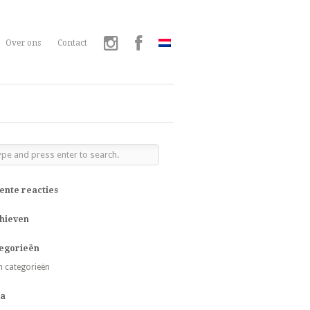
Over ons
Contact
ente reacties
hieven
egorieën
 categorieën
a