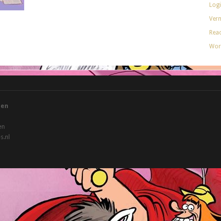
Log
Verm
Reac
Wor
gen
en
.nl