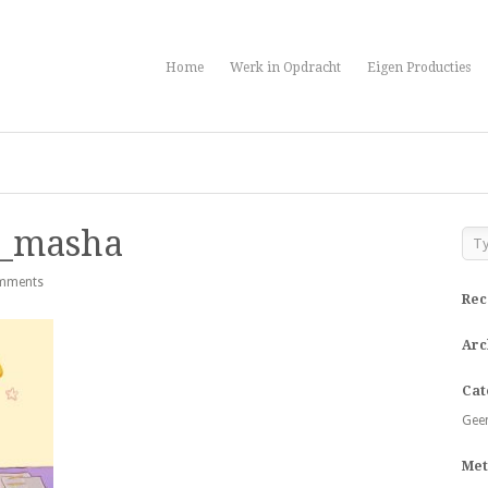
Home
Werk in Opdracht
Eigen Producties
a
ie_masha
mments
Rec
Arc
Cat
Geen
Met