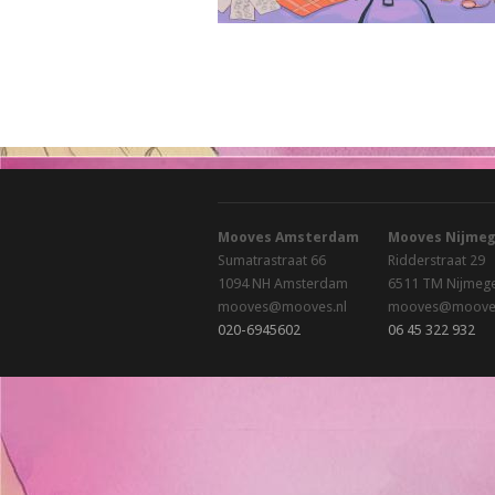
Mooves Amsterdam
Mooves Nijme
Sumatrastraat 66
Ridderstraat 29
1094 NH Amsterdam
6511 TM Nijmeg
mooves@mooves.nl
mooves@mooves
020-6945602
06 45 322 932