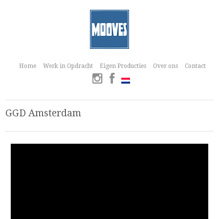
Home
Werk in Opdracht
Eigen Producties
Over ons
Contact
GGD Amsterdam