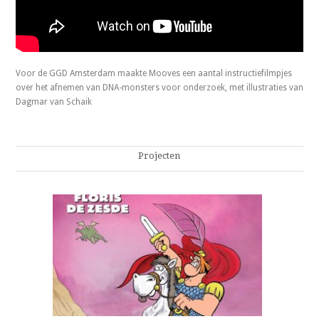
Voor de GGD Amsterdam maakte Mooves een aantal instructiefilmpjes
over het afnemen van DNA-monsters voor onderzoek, met illustraties van
Dagmar van Schaik
Projecten
Floris de zesde