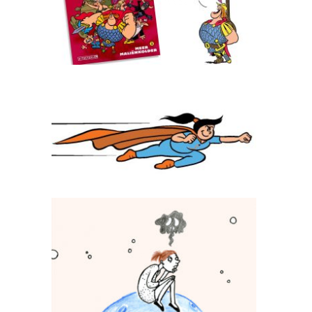
Meer Maliënkolder
Superseva
Stichting 113