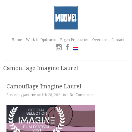
Home
Werk in Opdracht
Eigen Producties
Over ons
Contact
Camouflage Imagine Laurel
Camouflage Imagine Laurel
Posted by
jantiene
on feb 28, 2021 in |
No Comments